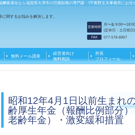
報酬最適化なら滋賀県大津市の労務財務の専門家・FP奥野文夫事務所にお任
等に関するお悩みを解決します。
月〜金 9:00〜18:0
営業時間
(定休日：土日祝日)
FAX
077-578-8907
経営者向け
所長
無料メール講座
無料相談
プロフィール
昭和12年4月1日以前生まれ
齢厚生年金（報酬比例部分）
老齢年金）・激変緩和措置