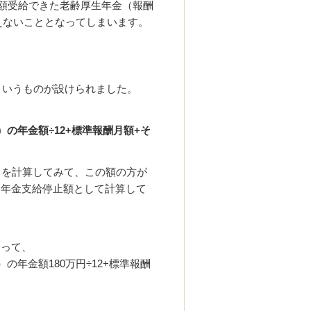
全額受給できた老齢厚生年金（報酬
らえないこととなってしまいます。
。
というものが設けられました。
の年金額÷12+標準報酬月額+そ
％を計算してみて、この額の方が
を年金支給停止額として計算して
よって、
年金額180万円÷12+標準報酬