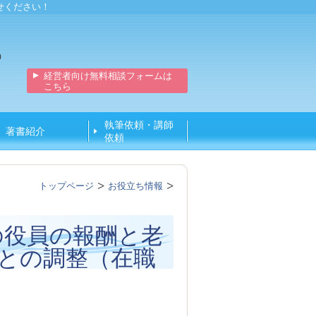
せください！
0
経営者向け無料相談フォームは
こちら
執筆依頼・講師
著書紹介
依頼
トップページ
お役立ち情報
の役員の報酬と老
との調整（在職