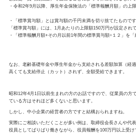
・令和2年9月以降、厚生年金保険法の「標準報酬月額」の上限
・「標準賞与額」とは賞与額の千円未満を切り捨てたもので
「標準賞与額」には、1月あたりの上限額150万円が設定され
・「標準報酬月額+その月以前1年間の標準賞与額÷１２」を
なお、老齢基礎年金や厚生年金から支給される差額加算（経
高くても支給停止（カット）されず、全額受給できます。
昭和12年4月1日以前生まれの方のお話ですので、従業員の方
ている方はそれほど多くないと思います。
しかし、中小企業の経営者の方ですと結構おられますね。
実際にご相談いただくことが多い例は、取締役会長さんや代
役員としてばりばり働きながら、役員報酬を100万円以上受