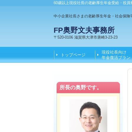
60歳以上現役社長の老齢厚生年金受給・役員
中小企業社長さまの老齢厚生年金・社会保険
FP奥野文夫事務所
〒520-0106 滋賀県大津市唐崎3-23-23
現役社長向け
トップページ
年金復活プラン
所長の奥野です。