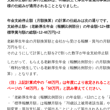
様の仕組みが適用されることとなりました。
年金支給停止額（月額換算）の計算の仕組みは次の通りです
支給停止額=（老齢厚生年金（報酬比例部分）の年金額÷12+
標準賞与額の総額÷12-48万円)÷2
老齢厚生年金の月額換算額と会社から受ける報酬・賞与の月額
万円を引く。
そのようにして計算した額を2で割った数字が年金支給停止額
したがって、もらえる老齢厚生年金（報酬比例部分）の月額
「権利が発生している老齢厚生年金（報酬比例部分）の月額換
算）」となります。
（注）上記計算式中の「48万円」は年度により改定されるこ
ページの「48万円」を「50万円」と読み替えてください。
・「老齢厚生年金（報酬比例部分）の年金額」÷12のことを
・「標準報酬月額」は報酬月額を「70歳以上被用者該当届」や
額変更・賞与支払届」で届出ることによって算出されるもの