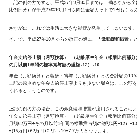
上記の例の方ですと、平成27年9月30日までは、働きながら
比例部分）が平成27年10月1日以降は全額カットで1円もも
さすがに、これでは生活に大きな影響が発生してしまいます
そこで、平成27年10月からの改正の際に、
「激変緩和措置」
年金支給停止額（月額換算）=（老齢厚生年金（報酬比例部分）
の月以前1年間の標準賞与額の総額÷12）÷10
年金（月額換算）と報酬・賞与（月額換算）との合計額の10
上記の原則的な年金支給停止額よりも少ない場合は、この額
くれるというものです。
上記の例の方の場合、この激変緩和措置が適用されることに
年金支給停止額（月額換算）=（老齢厚生年金（報酬比例部分）の
月額62万円+その月以前1年間の標準賞与額の総額0円÷12）÷10
=(15万円+62万円+0円）÷10=7.7万円となります。