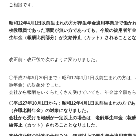
ご相談です。
昭和12年4月1日以前生まれの方が厚生年金適用事業所で働か
校教職員であった期間が無い方であっても、今般の被用者年
生年金（報酬比例部分）が支給停止（カット）されることと
改正前・改正後で次のように変わりました。
〇平成27年9月30日まで：昭和12年4月1日以前生まれの方
齢年金）の対象外でした。
会
社から報酬をいくらたくさん受けていても、年金は全額も
〇平成27年10月1日から：昭和12年4月1日以前生まれの方
（在職老齢年金）の対象になりました。
会社から受ける報酬が一定以上の場合は、老齢厚生年金（報
給停止（カット）されることとなりました。
支給停止額の計算の仕組みは、65歳以上で厚生年金適用事業