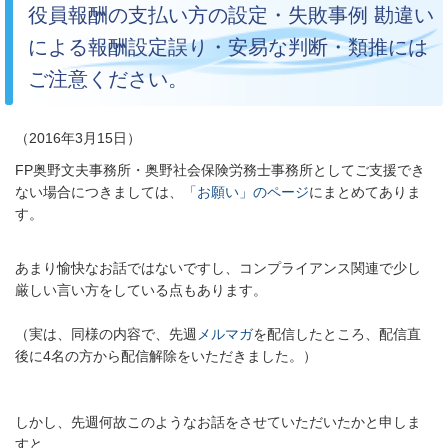
役員報酬の支払い方の設定・失敗事例 勘違い
による報酬設定誤り・安易な判断・類推には
ご注意ください。
（2016年3月15日）
FP奥野文夫事務所・奥野社会保険労務士事務所としてご支援でき
ない
場合につきましては、
「お願い」のページ
にまとめてありま
す。
あまり愉快なお話ではないですし、コンプライアンス関連で少し
厳しい言い方をしている点もあります。
（実は、同様の内容で、先週
メルマガ
を配信したところ、配信直
後に4名の方から配信解除をいただきました。）
しかし、先週何故このようなお話をさせていただいたかと申しま
すと、