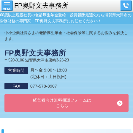
FP奥野文夫事務所
MENU
60歳以上現役社長の老齢厚生年金受給・役員報酬最適化なら滋賀県大津市の
労務財務の専門家・FP奥野文夫事務所にお任せください！
中小企業社長さまの老齢厚生年金・社会保険等に関するお悩みを解決し
ます。
FP奥野文夫事務所
〒520-0106 滋賀県大津市唐崎3-23-23
月〜金 9:00〜18:00
営業時間
(定休日：土日祝日)
FAX
077-578-8907
経営者向け無料相談フォームは
こちら