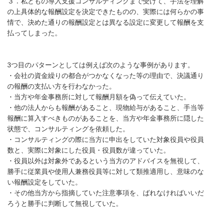
３．私どもの導入支援コンサルティングまで受けて、手法を理解
の上具体的な報酬設定を決定できたものの、実際には何らかの事
情で、決めた通りの報酬設定とは異なる設定に変更して報酬を支
払ってしまった。
3つ目のパターンとしては例えば次のような事例があります。
・会社の資金繰りの都合がつかなくなった等の理由で、決議通り
の報酬の支払い方を行わなかった。
・当方や年金事務所に対して報酬月額を偽って伝えていた。
・他の法人からも報酬があること、現物給与があること、手当等
報酬に算入すべきものがあることを、当方や年金事務所に隠した
状態で、コンサルティングを依頼した。
・コンサルティングの際に当方に申出をしていた対象役員や役員
数と、実際に対象にした役員・役員数が違っていた。
・役員以外は対象外であるという当方のアドバイスを無視して、
勝手に従業員や使用人兼務役員等に対して類推適用し、意味のな
い報酬設定をしていた。
・その他当方から指摘していた注意事項を、ばれなければいいだ
ろうと勝手に判断して無視していた。