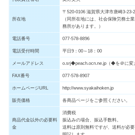
〒520-0106 滋賀県大津市唐崎3-23-2
所在地
（同所在地には、社会保険労務士業
務所があります。）
電話番号
077-578-8896
電話受付時間
平日9：00～18：00
メールアドレス
o.srj◆peach.ocn.ne.jp
（◆を＠に変
FAX番号
077-578-8907
ホームページURL
http://www.syakaihoken.jp
販売価格
各商品ページをご参照ください。
消費税
商品代金以外の必要料
振込みの場合、振込手数料。
金
送料は原則無料ですが、送料が必要
明記します。