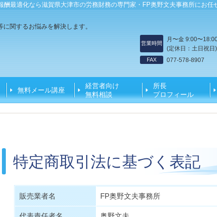
報酬最適化なら滋賀県大津市の労務財務の専門家・FP奥野文夫事務所にお任
等に関するお悩みを解決します。
月〜金 9:00〜18:0
営業時間
(定休日：土日祝日)
FAX
077-578-8907
経営者向け
所長
無料メール講座
無料相談
プロフィール
特定商取引法に基づく表記
販売業者名
FP奥野文夫事務所
代表責任者名
奥野文夫