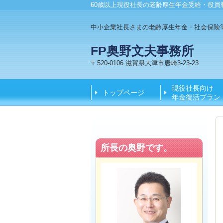
60歳以上現役社長の老齢厚生年金受給・役員
中小企業社長さまの老齢厚生年金・社会保険
FP奥野文夫事務所
〒520-0106 滋賀県大津市唐崎3-23-23
現役社長向け
トップページ
年金復活プラン
所長の奥野です。