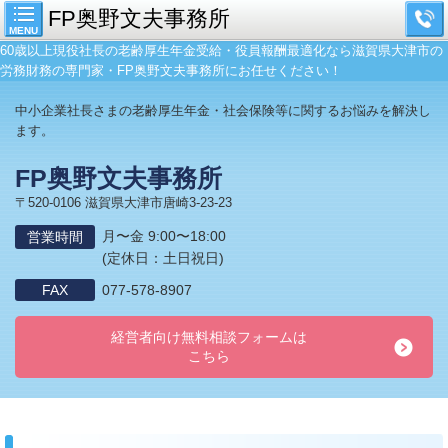
FP奥野文夫事務所
MENU
60歳以上現役社長の老齢厚生年金受給・役員報酬最適化なら滋賀県大津市の
労務財務の専門家・FP奥野文夫事務所にお任せください！
中小企業社長さまの老齢厚生年金・社会保険等に関するお悩みを解決し
ます。
FP奥野文夫事務所
〒520-0106 滋賀県大津市唐崎3-23-23
月〜金 9:00〜18:00
営業時間
(定休日：土日祝日)
FAX
077-578-8907
経営者向け無料相談フォームは
こちら