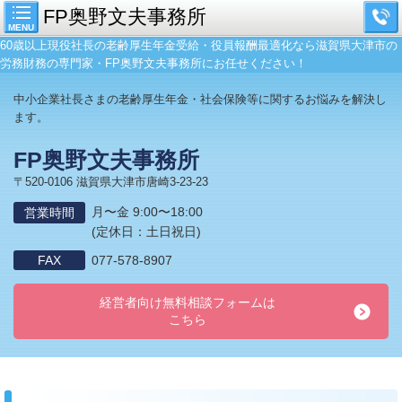
FP奥野文夫事務所
MENU
60歳以上現役社長の老齢厚生年金受給・役員報酬最適化なら滋賀県大津市の
労務財務の専門家・FP奥野文夫事務所にお任せください！
中小企業社長さまの老齢厚生年金・社会保険等に関するお悩みを解決し
ます。
FP奥野文夫事務所
〒520-0106 滋賀県大津市唐崎3-23-23
月〜金 9:00〜18:00
営業時間
(定休日：土日祝日)
FAX
077-578-8907
経営者向け無料相談フォームは
こちら