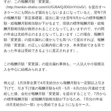
すが、この報酬月額「変更届」
（
http://nenkin-shaho.com/r/c/GJ6A/QJDG/nYrUxG/
）を提出すべ
きケースにも関わらず届出をしないままになっていると、翌年
7
月
の報酬月額「算定基礎届」提出に基づき翌年
9
月からの標準報酬月
額・総報酬月額相当額が下がるまで、現状の標準報酬月額・総報
酬月額相当額が維持されることとなってしまいますので、その間
の年金は支給停止のままとなってしまいます（この場合、報酬月
額「変更届」の提出漏れに後からでも気づいて提出すれば、報酬
月額「変更届」の正しい記載内容に基づき、本来受給できる筈で
あった年金は受給できるように是正されます）。
この報酬月額「変更届」の提出漏れ事例も、一人法人や小規模法
人を中心に結構みられます。
例えば、
1
月決算企業で
4
月支給分から報酬月額を一定額以上引き
下げて、引き下げ後の報酬月額を
4
月・
5
月・
6
月の
3
か月連続で支
給した後、会社が報酬月額「変更届」を提出することで、
7
月から
の標準報酬月額・総報酬月額相当額が下がるため、
7
月分の年金
（
8
月支給分の一部）から受給できるようになるケース。