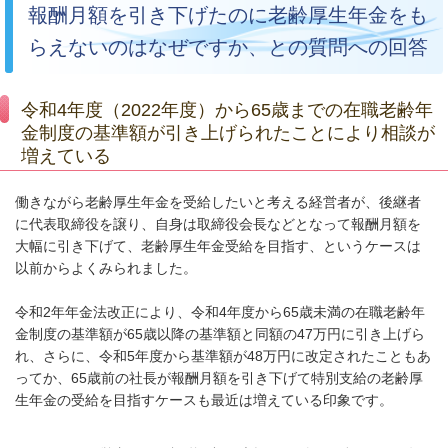
報酬月額を引き下げたのに老齢厚生年金をも
らえないのはなぜですか、との質問への回答
令和4年度（2022年度）から65歳までの在職老齢年
金制度の基準額が引き上げられたことにより相談が
増えている
働きながら老齢厚生年金を受給したいと考える経営者が、後継者
に代表取締役を譲り、自身は取締役会長などとなって報酬月額を
大幅に引き下げて、老齢厚生年金受給を目指す、というケースは
以前からよくみられました。
令和
2
年年金法改正により、令和
4
年度から
65
歳未満の在職老齢年
金制度の基準額が
65
歳以降の基準額と同額の
47
万円に引き上げら
れ、さらに、令和
5
年度から基準額が
48
万円に改定されたこともあ
ってか、
65
歳前の社長が報酬月額を引き下げて特別支給の老齢厚
生年金の受給を目指すケースも最近は増えている印象です。