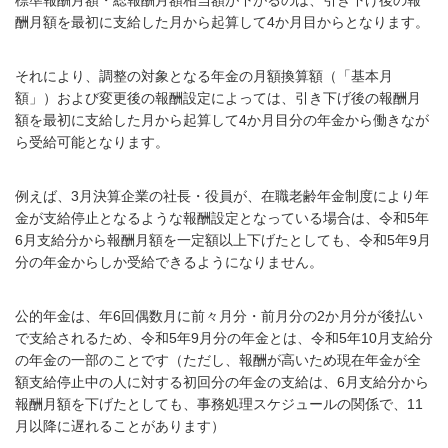
標準報酬月額・総報酬月額相当額が下がるのは、引き下げ後の報
酬月額を最初に支給した月から起算して
4
か月目からとなります。
それにより、調整の対象となる年金の月額換算額（「基本月
額」）および変更後の報酬設定によっては、引き下げ後の報酬月
額を最初に支給した月から起算して
4
か月目分の年金から働きなが
ら受給可能となります。
例えば、
3
月決算企業の社長・役員が、在職老齢年金制度により年
金が支給停止となるような報酬設定となっている場合は、令和
5
年
6
月支給分から報酬月額を一定額以上下げたとしても、令和
5
年
9
月
分の年金からしか受給できるようになりません。
公的年金は、年
6
回偶数月に前々月分・前月分の
2
か月分が後払い
で支給されるため、令和
5
年
9
月分の年金とは、令和
5
年
10
月支給分
の年金の一部のことです（ただし、報酬が高いため現在年金が全
額支給停止中の人に対する初回分の年金の支給は、
6
月支給分から
報酬月額を下げたとしても、事務処理スケジュールの関係で、
11
月以降に遅れることがあります）