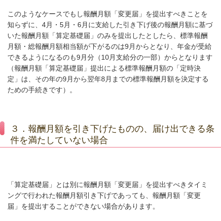
このようなケースでもし報酬月額「変更届」を提出すべきことを
知らずに、
4
月・
5
月・
6
月に支給した引き下げ後の報酬月額に基づ
いた報酬月額「算定基礎届」のみを提出したとしたら、標準報酬
月額・総報酬月額相当額が下がるのは
9
月からとなり、年金が受給
できるようになるのも
9
月分（
10
月支給分の一部）からとなります
（報酬月額「算定基礎届」提出による標準報酬月額の「定時決
定」は、その年の
9
月から翌年
8
月までの標準報酬月額を決定する
ための手続きです）。
３．報酬月額を引き下げたものの、届け出できる条
件を満たしていない場合
「算定基礎届」とは別に報酬月額「変更届」を提出すべきタイミ
ングで行われた報酬月額引き下げであっても、報酬月額「変更
届」を提出することができない場合があります。