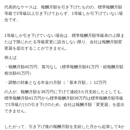
代表的なケースは、報酬月額を引き下げたものの、標準報酬月額
等級で
2
等級以上引き下げておらず、
1
等級しか引下げていない場
合です。
1
等級しか引き下げていない場合は、標準報酬月額等級表の上限ま
たは下限にわたる等級変更に該当しない限り、会社は報酬月額変
更届を提出することができません。
例えば、
・報酬月額40万円、賞与なし（標準報酬月額41万円・総報酬月額
相当額41万円）
・調整の対象となる年金の月額（「基本月額」）
12
万円
の人が、報酬月額を38万円に下げて連続
3
カ月支給したとしても、
標準報酬月額41万円から標準報酬月額
38
万円は標準報酬月額等級
で
1
等級だけの引き下げのため、会社は報酬月額「変更届」を提出
できません。
したがって、引き下げ後の報酬月額を支給した月から起算して
4
か