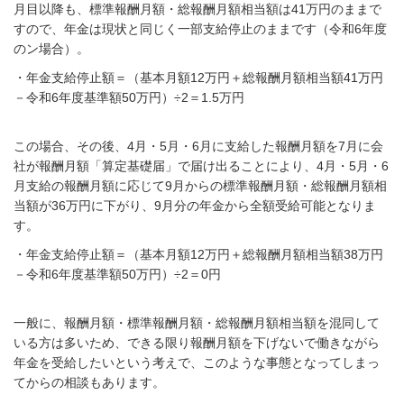
月目以降も、標準報酬月額・総報酬月額相当額は41万円のままで
すので、年金は現状と同じく一部支給停止のままです（令和6年度
のン場合）。
・年金支給停止額＝（基本月額
12
万円＋総報酬月額相当額41万円
－令和6年度基準額50万円）
÷2
＝1.5万円
この場合、その後、
4
月・
5
月・
6
月に支給した報酬月額を
7
月に会
社が報酬月額「算定基礎届」で届け出ることにより、
4
月・
5
月・
6
月支給の報酬月額に応じて
9
月からの標準報酬月額・総報酬月額相
当額が
36
万円に下がり、
9
月分の年金から全額受給可能となりま
す。
・年金支給停止額＝（基本月額
12
万円＋総報酬月額相当額
38
万円
－令和6年度基準額50万円）
÷2
＝
0
円
一般に、報酬月額・標準報酬月額・総報酬月額相当額を混同して
いる方は多いため、できる限り報酬月額を下げないで働きながら
年金を受給したいという考えで、このような
事態となってしまっ
てからの相談もあります。