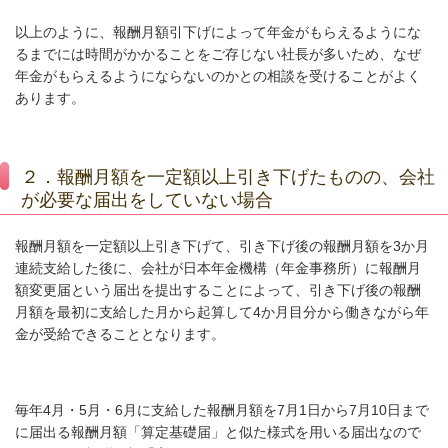
以上のように、報酬月額引下げによって年金がもらえるようにな
るまでには時間がかかることをご存じない社長が多いため、なぜ
年金がもらえるようにならないのかとの相談を受けることがよく
あります。
２．報酬月額を一定額以上引き下げたものの、会社
が必要な届出をしていない場合
報酬月額を一定額以上引き下げて、引き下げ後の報酬月額を
3
か月
連続支給した後に、会社が日本年金機構（年金事務所）に報酬月
額変更届という届出を提出することによって、引き下げ後の報酬
月額を最初に支給した月から起算して
4
か月目分から働きながら年
金が受給できることとなります。
毎年
4
月・
5
月・
6
月に支給した報酬月額を
7
月
1
日から
7
月
10
日まで
に届出る報酬月額「算定基礎届」と似た様式を用いる届出なので