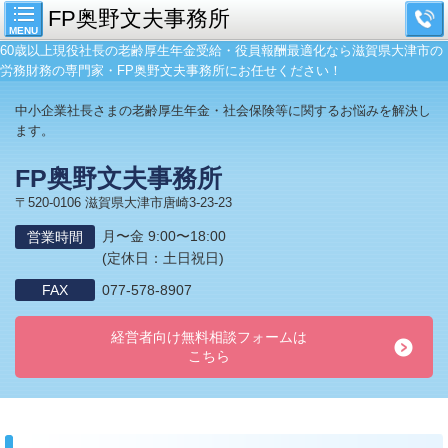
FP奥野文夫事務所
MENU
60歳以上現役社長の老齢厚生年金受給・役員報酬最適化なら滋賀県大津市の
労務財務の専門家・FP奥野文夫事務所にお任せください！
中小企業社長さまの老齢厚生年金・社会保険等に関するお悩みを解決し
ます。
FP奥野文夫事務所
〒520-0106 滋賀県大津市唐崎3-23-23
月〜金 9:00〜18:00
営業時間
(定休日：土日祝日)
FAX
077-578-8907
経営者向け無料相談フォームは
こちら