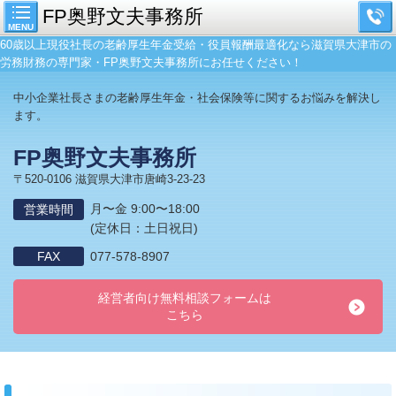
FP奥野文夫事務所
MENU
60歳以上現役社長の老齢厚生年金受給・役員報酬最適化なら滋賀県大津市の
労務財務の専門家・FP奥野文夫事務所にお任せください！
中小企業社長さまの老齢厚生年金・社会保険等に関するお悩みを解決し
ます。
FP奥野文夫事務所
〒520-0106 滋賀県大津市唐崎3-23-23
月〜金 9:00〜18:00
営業時間
(定休日：土日祝日)
FAX
077-578-8907
経営者向け無料相談フォームは
こちら