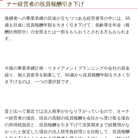
ナー経営者の役員報酬引き下げ
後継者への事業承継の目途が立ちつつある経営者等の中には、
65
歳を目途に役員報酬年額を大きく引き下げて、老齢厚生年金（報
酬比例部分）の全部または一部をもらおうとされる方もおられま
す。
今後の事業承継計画・リタイアメントプランニングや会社の資金
繰り、個人資産等を勘案して、
65
歳から役員報酬年額を大きく引
き下げるのは、一つの選択肢です。
昔と比べて最近では法人税率がかなり下がっているので、オーナ
ー経営者の場合、現在の高額の役員報酬を会社から受け取る場合
の所得税負担と、役員報酬を引き下げて決算期末まで経費増がな
かったと仮定した場合の法人税等負担増とを比較して、役員報酬