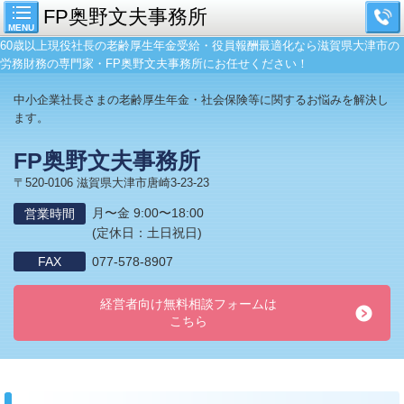
FP奥野文夫事務所
MENU
60歳以上現役社長の老齢厚生年金受給・役員報酬最適化なら滋賀県大津市の
労務財務の専門家・FP奥野文夫事務所にお任せください！
中小企業社長さまの老齢厚生年金・社会保険等に関するお悩みを解決し
ます。
FP奥野文夫事務所
〒520-0106 滋賀県大津市唐崎3-23-23
月〜金 9:00〜18:00
営業時間
(定休日：土日祝日)
FAX
077-578-8907
経営者向け無料相談フォームは
こちら