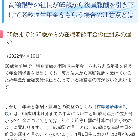
高額報酬の社長が65歳から役員報酬を引き下
げて老齢厚生年金をもらう場合の注意点とは
65歳までと65歳からの在職老齢年金の仕組みの違
い
（2022年4月16日）
60
歳台前半で「特別支給の老齢厚生年金」をもらえる年齢を迎え
て年金請求書を提出しても、毎月法人から高額報酬を受けている
ため年金が全額支給停止となっている経営者の方が多いと思いま
す。
しかし、年金と報酬・賞与との調整のしくみ（
在職老齢年金制
度
）は、
65
歳到達月分までの年金についてと
65
歳到達月の翌月分
からの年金についてとでは、年金支給停止額の計算の仕方が次の
ように変わります。（「65歳到達月」とは、65歳になる誕生日の
前日の属する月のことをいいます。4月1日生まれの方は3月が65歳