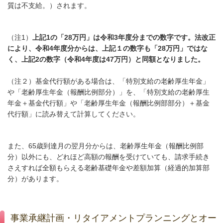
質は不支給。）されます。
（注1
）
上記1の
「28万
円」は令和3
年度分までの数字です。法改正
により、令和4年度分からは、上記１の数字も「28万円」ではな
く、上記2の数字（令和4年度は47万円）と同額となりました。
（注２）基金代行額がある場合は、「特別支給の老齢厚生年金」
や「老齢厚生年金（報酬比例部分）」を、「特別支給の老齢厚生
年金＋基金代行額」や「老齢厚生年金（報酬比例部部分）＋基金
代行額」に読み替えて計算してください。
また、
65
歳到達月の翌月分からは、老齢厚生年金（報酬比例部
分）以外にも、どれほど高額の報酬を受けていても、請求手続き
さえすれば全額もらえる老齢基礎年金や差額加算（経過的加算部
分）があります。
事業承継計画・リタイアメントプランニングとオー