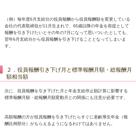
（例）毎年度
6
月支給分の役員報酬から役員報酬額を変更している
会社の代表取締役が
11
月生まれで、
65
歳以降の年金を前提として
報酬を引き下げたいとその年の
7
月になって思いついたとしても、
翌年
6
月支給分から役員報酬を引き下げることとなってしまいま
す。
２．役員報酬引き下げ月と標準報酬月額・総報酬月
額相当額
次に、役員報酬を引き下げた月と年金支給停止額計算に影響する
標準報酬月額・総報酬月額変動月との関係にも注意が必要です。
高額報酬の方が役員報酬を引き下げたらすぐに老齢厚生年金（報
酬比例部分）がもらえるようになるわけではありません。