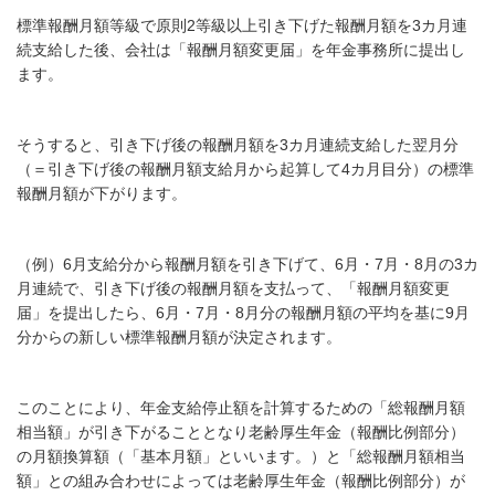
標準報酬月額等級で原則
2
等級以上引き下げた報酬月額を
3
カ月連
続支給した後、会社は「報酬月額変更届」を年金事務所に提出し
ます。
そうすると、引き下げ後の報酬月額を
3
カ月連続支給した翌月分
（＝引き下げ後の報酬月額支給月から起算して
4
カ月目分）の標準
報酬月額が下がります。
（例）
6
月支給分から報酬月額を引き下げて、
6
月・
7
月・
8
月の
3
カ
月連続で、引き下げ後の報酬月額を支払って、「報酬月額変更
届」を提出したら、
6
月・
7
月・
8
月分の報酬月額の平均を基に
9
月
分からの新しい標準報酬月額が決定されます。
このことにより、年金支給停止額を計算するための「総報酬月額
相当額」が引き下がることとなり老齢厚生年金（報酬比例部分）
の月額換算額（「基本月額」といいます。）と「総報酬月額相当
額」との組み合わせによっては老齢厚生年金（報酬比例部分）が