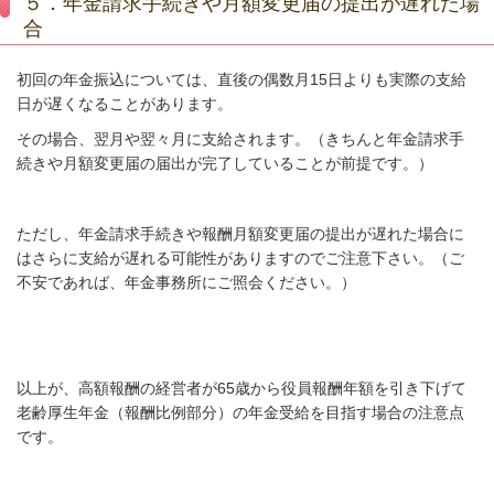
５．年金請求手続きや月額変更届の提出が遅れた場
合
初回の年金振込については、直後の偶数月
15
日よりも実際の支給
日が遅くなることがあります。
その場合、翌月や翌々月に支給されます。（きちんと年金請求手
続きや月額変更届の届出が完了していることが前提です。）
ただし、年金請求手続きや報酬月額変更届の提出が遅れた場合に
はさらに支給が遅れる可能性がありますのでご注意下さい。（ご
不安であれば、年金事務所にご照会ください。）
以上が、高額報酬の経営者が
65
歳から役員報酬年額を引き下げて
老齢厚生年金（報酬比例部分）の年金受給を目指す場合の注意点
です。