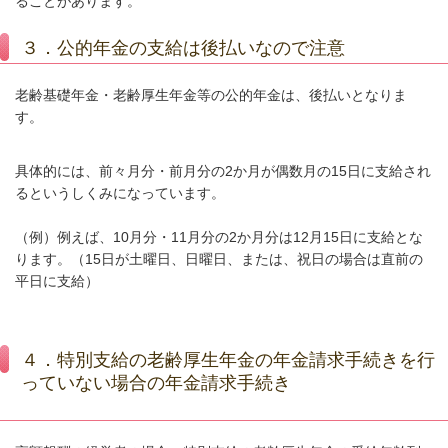
ることがあります。
３．公的年金の支給は後払いなので注意
老齢基礎年金・老齢厚生年金等の公的年金は、後払いとなりま
す。
具体的には、前々月分・前月分の
2
か月が偶数月の
15
日に支給され
るというしくみになっています。
（例）例えば、
10
月分・
11
月分の
2
か月分は
12
月
15
日に支給とな
ります。（
15
日が土曜日、日曜日、または、祝日の場合は直前の
平日に支給）
４．特別支給の老齢厚生年金の年金請求手続きを行
っていない場合の年金請求手続き