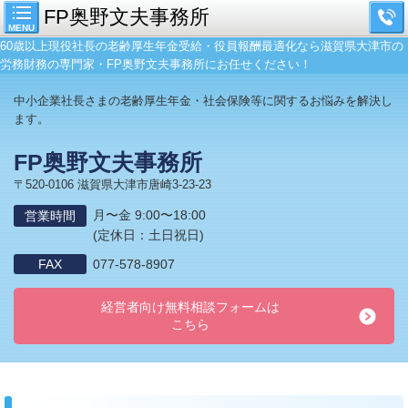
FP奥野文夫事務所
MENU
60歳以上現役社長の老齢厚生年金受給・役員報酬最適化なら滋賀県大津市の
労務財務の専門家・FP奥野文夫事務所にお任せください！
中小企業社長さまの老齢厚生年金・社会保険等に関するお悩みを解決し
ます。
FP奥野文夫事務所
〒520-0106 滋賀県大津市唐崎3-23-23
月〜金 9:00〜18:00
営業時間
(定休日：土日祝日)
FAX
077-578-8907
経営者向け無料相談フォームは
こちら