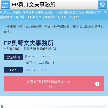
FP奥野文夫事務所
MENU
60歳以上現役社長の老齢厚生年金受給・役員報酬最適化なら滋賀県大津市の
労務財務の専門家・FP奥野文夫事務所にお任せください！
中小企業社長さまの老齢厚生年金・社会保険等に関するお悩みを解決し
ます。
FP奥野文夫事務所
〒520-0106 滋賀県大津市唐崎3-23-23
月〜金 9:00〜18:00
営業時間
(定休日：土日祝日)
FAX
077-578-8907
経営者向け無料相談フォームは
こちら