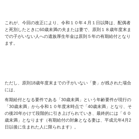
これが、今回の改正により、令和１０年４月１日以降は、配偶者
と死別した
ときに
60
歳未満の夫または妻で、原則１８歳年度末ま
での子
がいない人への遺族厚生年金は原則５年の有期給付となり
ます。
ただし、原則
18
歳年度末までの子がいない「妻」が残された場合
には、
有期給付となる要件である「
30
歳未満」という年齢要件が現行の
「30歳未満」から
令和１０年度末時点で「
40
歳未満」となり、
そ
の後
20
年かけて段階的に引き上げられていき、
最終的には「６０
歳未満」となります（有期給付の対象となる妻は、平成元年4月2
日以後に生まれた人に限られます）。