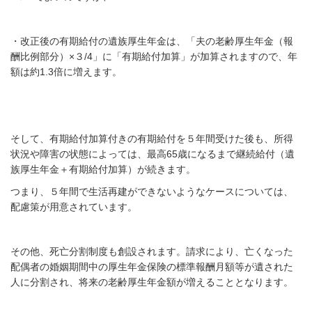
・改正後の有期給付の遺族厚生年金は、
「夫の老齢厚生年金（報
酬比例部分）×３
/4
」に
「有期給付加算」が加算されますので、
年
額は約
1.3
倍に増えます。
そして、有期給付加算付きの有期給付を５年間受けた後も、所得
状況や障害の状態によっては、最高65
歳になるまで継続給付（遺
族厚生年金＋有期給付
加算）が続きます。
つまり、５年間で生活再建ができないようなケースについて
は、
配慮策が用意されています。
その他、死亡分割制度も創設されます。請求により、亡くなった
配偶者の婚姻期間中の厚生年金保険の標準報酬月額等が遺された
人に分割され、将来の老齢厚生年金額が増えることとなります。