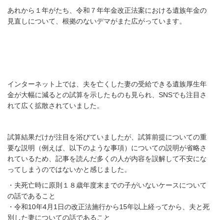
あれから１年がたち、令和７年年金改正法案における
遺族年金の
見直しについて、根拠のないデマがまた
広がっています。
インターネット上では、夫を亡くした妻の受給できる遺族厚生年
金が大幅に減るとの試算を示したものも見られ、
SNS
でも注目さ
れて広く拡散されていました。
試算結果だけが注目を浴びていましたが、試算前提についての重
要な説明（例えば、以下のような事項）についての説明が
省略さ
れているため、
記事を読んだ多くの人が内容を誤解して不安にな
って
しまうのではないかと感じました。
・
夫死亡時に原則１８歳年度末までの子がいないケースについて
の話であること
・令和10年4月1日の改正法施行から15年以上経ってから、夫と死
別した妻についての話であること