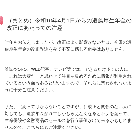
（まとめ）令和10年4月1日からの遺族厚生年金の
改正にあたっての注意
昨年もお伝えしましたが、改正による影響がない方は、今回の遺
族厚生年金の改正報道をみて不安に感じる必要はありません。
雑誌や
SNS
、
WEB
記事、テレビ等では、できるだけ多くの人に
「これは大変だ」と思わせて注目を集めるために情報が利用され
ているという面もあると思います
ので、それらに惑わされないよ
うに十分ご注意
ください。
また、（あってはならないことですが、）改正と関係のない人に
対しても、遺族年金が
５年しかもらえなくなると不安を煽って、
生命保険や金融商品のセールスを行う事例が出て来る
かもしれま
せんので、こちらにもご注意ください。