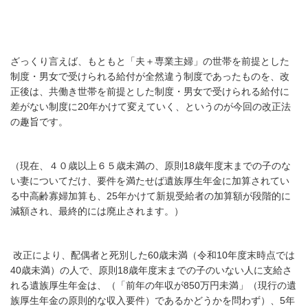
ざっくり言えば、もともと「夫＋専業主婦」の世帯を前提と
した
制度・男女で受けられる給付が全然違う制度
であったものを、改
正後は、
共働き世帯を前提とした制度・男女で受けられる給付
に
差がない制度
に20年かけて変えていく、というのが今回の改正法
の趣旨です。
（
現在、４０歳以上６５歳未満の、原則
18
歳年度末までの
子のな
い妻についてだけ、要件を満たせば遺族厚生年金に加算されてい
る
中高齢寡婦加算も、25年かけて
新規受給者の加算額が段階的に
減額され、最終的には廃止されます。）
改正により、配偶者と死別した
60
歳未満（令和
10
年度末時点では
40
歳未満）の人で、原則
18
歳年度末までの子のいない人に支給さ
れる遺族厚生年金は、（「前年の年収が
850
万円未満」（現行の遺
族厚生年金の原則的な収入要件）であるかどうかを問わず）、
5
年