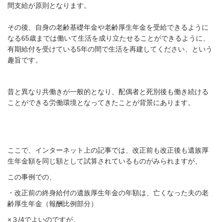
間支給が原則となります。
その後、自身の老齢基礎年金や老齢厚生年金を受給できるように
なる
65
歳までは働いて生活を成り立たせることができるように、
有期給付を受けている
5
年の間で生活を再建してください、という
趣旨です。
昔と異なり共働きが一般的となり、配偶者と死別後も働き続ける
ことができる労働環境となってきたことが背景にあります。
ここで、インターネット上の記事では、改正前も改正後も
遺族厚
生年金額を同じ額として試算されているものがみられますが、
この事例での、
・改正前の終身給付の遺族厚生年金の年額は、
亡くなった夫の老
齢厚生年金（報酬比例部分）
×３
/4
でよいのですが、