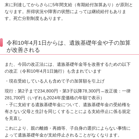
末に到達してからさらに
5
年間支給（有期給付加算あり）が原則と
なります。所得状況や障害の状態によっては継続給付もありま
す。死亡分割制度もあります。
令和10年4月1日からは、遺族基礎年金や子の加算
が改善される
また、今回の改正法には、遺族基礎年金等を改善するための以下
の改正（令和
10
年
4
月
1
日施行）も含まれています
・現在受給している人も含めて子の加算額を引上げ
現行：第
2
子まで
234,800
円・第
3
子以降
78,300
円→改正後：一律
281,700
円（いずれも
2024
年度価格の年額で表示）
・子に支給する遺族基礎年金について、遺族基礎年金の受給権を
有さない父母と生計を同じくすることによる支給停止に係る規定
を見直し
これにより、親の離婚・再婚等、子自身の選択によらない事情に
よって遺族基礎年金が支給停止されることがなくなります。