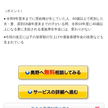
（ポイント）
●
令和
9
年度末までに受給権が生じていた人、
60
歳以上で死別した
夫・妻、原則
18
歳年度末までの子がいる間、令和
10
年度に
40
歳以
上になる妻に支給される遺族厚生年金には、変わりがない
●今回の改正には子の加算額の引上げや遺族基礎年金の改善なども
含まれている