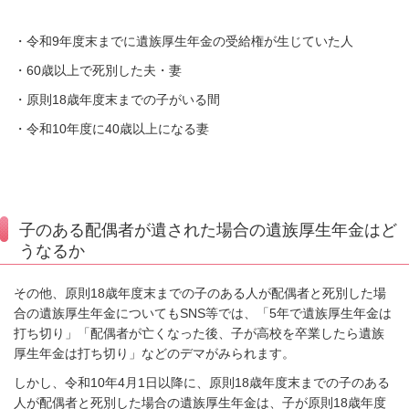
・令和
9
年度末までに遺族厚生年金の受給権が生じていた人
・
60
歳以上で死別した夫・妻
・原則
18
歳年度末までの子がいる間
・令和
10
年度に
40
歳以上になる妻
子のある配偶者が遺された場合の遺族厚生年金はど
うなるか
その他、原則
18
歳年度末までの子のある人が配偶者と死別した場
合の遺族厚生年金についても
SNS
等では、「
5
年で遺族厚生年金は
打ち切り」「配偶者が亡くなった後、子が高校を卒業したら遺族
厚生年金は打ち切り」などのデマがみられます。
しかし、令和
10
年
4
月
1
日以降に、原則
18
歳年度末までの子のある
人が配偶者と死別した場合の遺族厚生年金は、子が原則
18
歳年度