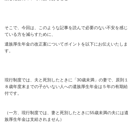
そこで、今回は、このような記事を読んで
必要のない不安を感じ
ている方を減らすために、
遺族厚生年金の改正案についてポイントを以下に
お伝えいたしま
す。
現行制度では、夫と死別したときに「
30
歳未満」の妻で、
原則１
８歳年度末までの子がいない人への遺族厚生年金は
５年の有期給
付です。
（一方、現行制度では、妻と死別したときに
55
歳未満の夫には
遺
族厚生年金は支給されません）