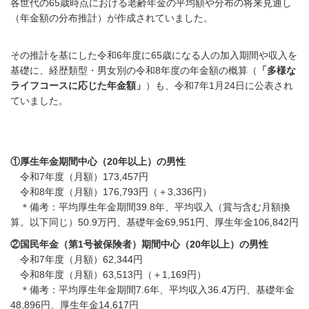
各世代の65歳時点における老齢年金の平均額や分布の将来見通し
（年金額の分布推計）が作成されていました。
その推計を基にした令和6年度に65歳になる人の加入期間や収入を
基礎に、経歴類型・男女別の令和8年度の年金額の概算（
「多様な
ライフコースに応じた年金額」
）も、令和7年1月24日に公表され
ていました。
①厚生年金期間中心（20年以上）の男性
令和7年度（月額）
173,457
円
令和8年度（月額）176,793円（＋3,336円）
＊備考：平均厚生年金期間39.8年、平均収入（賞与含む月額換
算。以下同じ）50.9万円、基礎年金69,951円、厚生年金106,842
円
②国民年金（第1号被保険者）期間中心（20年以上）の男性
令和7年度（月額）
62,344円
令和8年度（月額）63,513円（＋1,169円）
＊
備考：平均厚生年金期間7.6年、平均収入36.4万円、基礎年金
48,896円、厚生年金14,617円