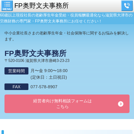
FP奥野文夫事務所
MENU
60歳以上現役社長の老齢厚生年金受給・役員報酬最適化なら滋賀県大津市の
労務財務の専門家・FP奥野文夫事務所にお任せください！
中小企業社長さまの老齢厚生年金・社会保険等に関するお悩みを解決し
ます。
FP奥野文夫事務所
〒520-0106 滋賀県大津市唐崎3-23-23
月〜金 9:00〜18:00
営業時間
(定休日：土日祝日)
FAX
077-578-8907
経営者向け無料相談フォームは
こちら