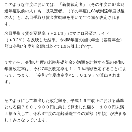
このような年度においては、「新規裁定者」（その年度に
67
歳到
達年度以前の人）も「既裁定者」（その年度に
68
歳到達年度以後
の人）も、名目手取り賃金変動率を用いて年金額が改定されま
す。
名目手取り賃金変動率（＋
2.1
％）にマクロ経済スライド
（
▲0.2
％）を反映した結果、令和
8
年度の国民年金（基礎年金）
額は令和
7
年度年金額に比べて
1.9
％引上げです。
ですから、令和8年度の老齢基礎年金の満額を計算する際の令和8
年度改定率は、令和7年度改定率を１．９％増額改定することによ
って、つまり、「令和7年度改定率×１．０１９」
で算出されま
す。
そのようにして算出した改定率を、
平成１６年改正における基準
となる額７８０，９００円に乗じて
算出した額を、１００円未満
四捨五入して、令和8年度の老齢基礎年金の満額（年額）が決まる
しくみとなっています。