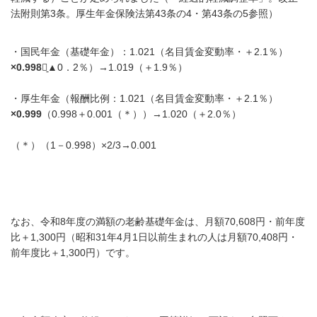
法附則第3条。厚生年金保険法第43条の4・第43条の5参照）
・国民年金（基礎年金）：1.021（名目賃金変動率・＋2.1％）
×0.998
（̠▲0．2％）→1.019（＋1.9％）
・
厚生年金（報酬比例：1.021（名目賃金変動率・＋2.1％）
×0.999
（0.998＋0.001（＊））→1.020（＋2.0％）
（＊）（1－0.998）×2/3→0.001
なお、令和8年度の満額の老齢基礎年金は、月額70,608円・前年度
比＋1,300円
（昭和
31
年
4
月
1
日以前生まれの人は月額70,408
円・
前年度比＋1,300
円）です。