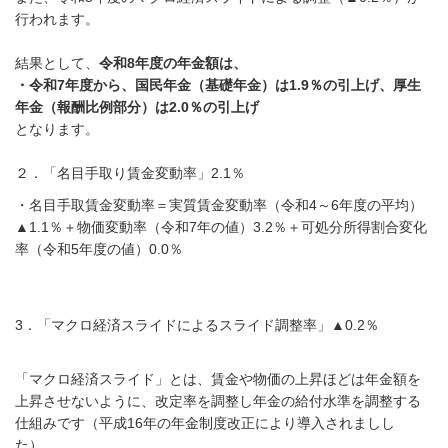
行われます。
結果として、
令和8年度の年金額は、
・令和7年度から、国民年金（基礎年金）は1.9％の引上げ、厚生
年金（報酬比例部分）は2.0％の引上げ
となります。
２．「名目手取り賃金変動率」2.1％
・名目手取賃金変動率＝実質賃金変動率（令和4～6年度の平均）
▲1.1％＋物価変動率（令和7年の値）3.2％＋可処分所得割合変化
率（令和5年度の値）0.0％
3．「マクロ経済スライドによるスライド調整率」▲0.2％
「マクロ経済スライド」とは、賃金や物価の上昇ほどは年金額を
上昇させないように、改定率を調整し年金の給付水準を調整する
仕組みです（平成16年の年金制度改正により導入されましし
た）。