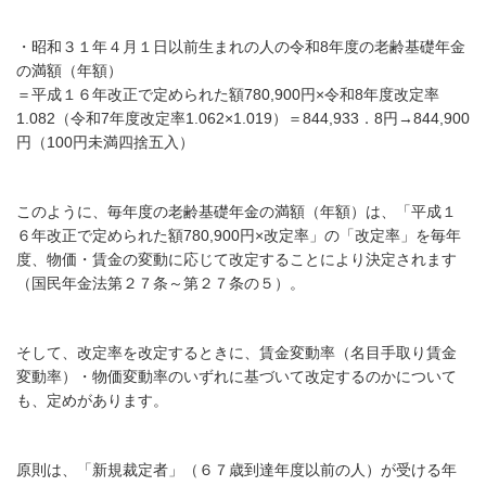
・昭和３１年４月１日以前生まれの人
の令和8年度の老齢基礎年金
の満額（年額）
＝平成１６年改正で定められた額780,900円
×令和8年度改定率
1.082（令和7年度改定率1.062
×1.019）＝844,933．8円→844,900
円（100円未満四捨五入）
このように、毎年度の老齢基礎年金の満額（年額）
は、「平成１
６年改正で定められた額780,900円×
改定率」の「改定率」を毎年
度、物価・賃金の変動に応じて
改定することにより決定されます
（国民年金法第２７条～第２７条の５）。
そして、改定率を改定するときに、
賃金変動率（名目手取り賃金
変動率）・
物価変動率のいずれに基づいて改定するのかについて
も、定めがあります。
原則は、「新規裁定者」（６７歳到達年度以前の人）が受ける年