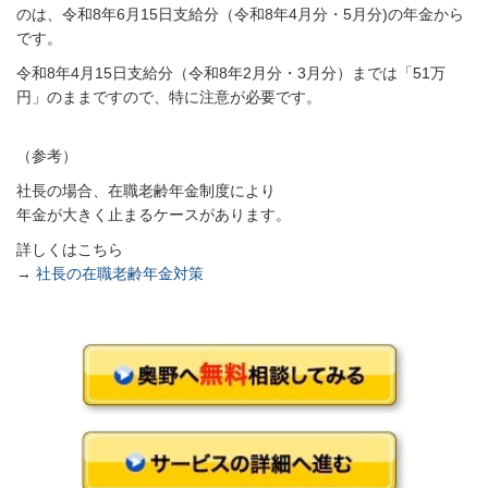
のは、令和8年
6
月15
日支給分（令和8年
4
月分・
5
月分)
の年金から
です。
令和8
年
4
月15
日支給分（令和8
年
2
月分・
3
月分）までは「51万
円」のままですので、特に注意が必要です。
（参考）
社長の場合、在職老齢年金制度により
年金が大きく止まるケースがあります。
詳しくはこちら
→
社長の在職老齢年金対策