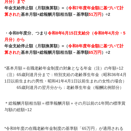
月分）まで
年金支給停止額（月額換算額）=（
令和7年度年金額に基づいて計
算された
基本月額+総報酬月額相当額－基準額
51万円
）÷2
・令和8年度分、つまり
令和8年6月15日支給分（令和8年4月分・5
月分）から
年金支給停止額（月額換算額）=（
令和8年度年金額に基づいて計
算された
基本月額+総報酬月額相当額－基準額
65万円
）÷2
*
基本月額＝在職老齢年金制度の対象となる年金（注）の年額÷
12
（注）65歳到達月分まで：特別支給の老齢厚生年金（昭和36年4月
1日以前生まれの男性・昭和41年4月1日以前生まれの女性の場合）
65歳到達月の翌月分から：老齢厚生年金（報酬比例部分）
＊総報酬月額相当額＝標準報酬月額＋その月以前の
1
年間の標準賞
与額の総額÷
12
*
令和8年度の
在職老齢年金制度の基準額「65万円」が適用される