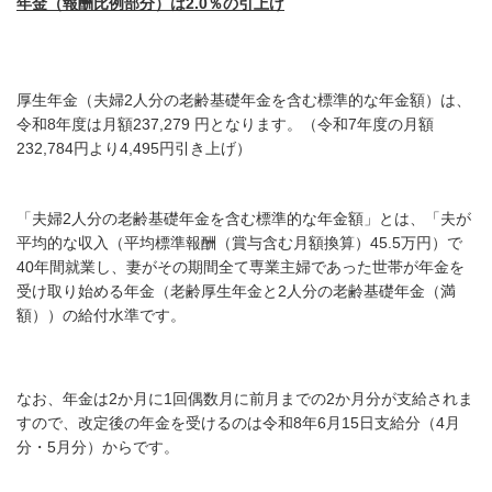
年金（報酬比例部分）は2.0％の引上げ
厚生年金（夫婦2人分の老齢基礎年金を含む標準的な年金額）は、
令和8年度は月額237,279 円となります。（令和7年度の
月額
232,784円より4,495
円引き上げ）
「夫婦2人分の老齢基礎年金を含む標準的な年金額」とは、「夫が
平均的な収入（平均標準報酬（賞与含む月額換算）45.5万円）で
40年間就業し、妻がその期間全て専業主婦であった世帯が年金を
受け取り始める年金（老齢厚生年金と2人分の老齢基礎年金（満
額））の給付水準です。
なお、年金は2か月に1回偶数月に前月までの2か月分が支給されま
すので、改定後の年金を受けるのは令和8年6月15日支給分（4月
分・5月分）からです。