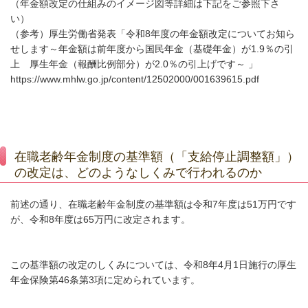
（年金額改定の仕組みのイメージ図等詳細は下記をご参照下さ
い）
（参考）厚生労働省発表「令和8年度の年金額改定についてお知ら
せします
～年金額は前年度から国民年金（基礎年金）が1.9％の引
上 厚生年金（報酬比例部分）が2.0％の引上げです～
」
https://www.mhlw.go.jp/content/12502000/001639615.pdf
在職老齢年金制度の基準額（「支給停止調整額」）
の改定は、どのようなしくみで行われるのか
前述の通り、在職老齢年金制度の基準額は令和7年度は51万円です
が、令和8年度は65万円に改定されます。
この基準額の改定のしくみについては、令和8年4月1日施行の厚生
年金保険第46条第3項に定められています。