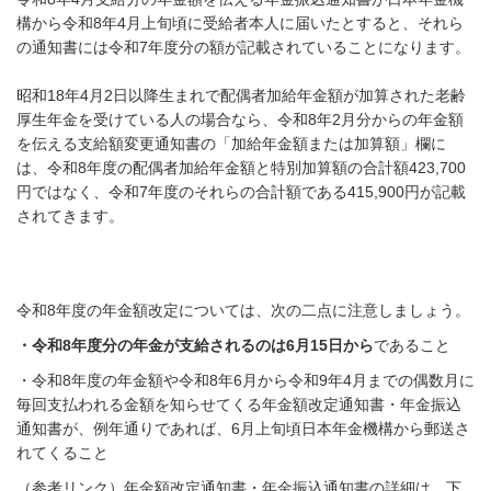
構から令和8年
4
月上旬頃に受給者本人に届いたとすると、それら
の通知書には令和7年度分の額が記載されていることになります。
昭和18年4月2日以降生まれで配偶者加給年金額が加算された老齢
厚生年金を受けている人の場合なら、令和8年2月分からの年金額
を伝える支給額変更通知書の「加給年金額または加算額」欄に
は、令和8年度の配偶者加給年金額と特別加算額の合計額423,700
円ではなく、令和7年度のそれらの合計額である415,900円が記載
されてきます。
令和8年度の年金額改定については、次の二点に注意しましょう。
・令和8年度分の年金が支給されるのは
6
月15日から
であること
・令和8年度の年金額や令和8年
6
月から令和9年
4
月までの偶数月に
毎回支払われる金額を知らせてくる年金額改定通知書・年金振込
通知書が、例年通りであれば、
6
月上旬頃日本年金機構から郵送さ
れてくること
（参考リンク）年金額改定通知書・年金振込通知書の詳細は、下