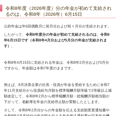
令和8年度（2026年度）分の年金が初めて支給され
るのは、令和8年（2026年）6月15日
公的年金は年
6
回偶数月に前月分および前々月分が支給されます。
したがって、
令和8年度分の年金が初めて支給されるのは、令和8
年
6
月15日です（令和8年
4
月分および
5
月分の年金が支給されま
す）
。
令和8年
4
月
15
日に支給される年金は、令和8年
2
月分および
3
月分
ですから、年金額は令和7年度のままです。
例えば、
8
月決算企業の社長・役員が年金を受給するために令和7
年
11
月支給分から役員給与月額を標準報酬月額等級で
2
等級以上減
額改定して、令和8年2月から標準報酬月額・総報酬月額相当額が
下がって、老齢厚生年金の支給停止額が変動したとします。
そして、令和8年
2
月分からの年金額を伝える支給額変更通知書や
令和8年
4
月支給分の年金額を伝える年金振込通知書が日本年金機