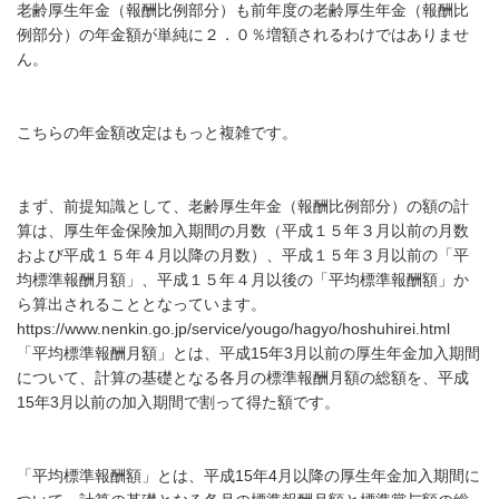
老齢厚生年金（報酬比例部分）も前年度の老齢厚生年金（報酬比
例部分）の年金額が単純に２．０％増額されるわけではありませ
ん。
こちらの年金額改定はもっと複雑です。
まず、前提知識として、老齢厚生年金（報酬比例部分）の額の計
算は、厚生年金保険加入期間の月数（平成１５年３月以前の月数
および平成１５年４月以降の月数）、平成１５年３月以前の「平
均標準報酬月額」、平成１５年４月以後の「平均標準報酬額」か
ら算出されることとなっています。
https://www.nenkin.go.jp/service/yougo/hagyo/hoshuhirei.html
「平均標準報酬月額」とは、平成
15
年
3
月以前の厚生年金加入期間
について、計算の基礎となる各月の標準報酬月額の総額を、平成
15
年
3
月以前の加入期間で割って得た額です。
「平均標準報酬額」とは、平成
15
年
4
月以降の厚生年金加入期間に