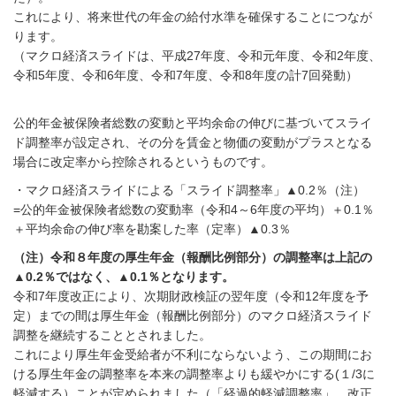
これにより、将来世代の年金の給付水準を確保することにつなが
ります。
（マクロ経済スライドは、平成27年度、令和元年度、令和2年度、
令和5年度、令和6年度、令和7年度、令和8年度の計7回発動）
公的年金被保険者総数の変動と平均余命の伸びに基づいてスライ
ド調整率が設定され、その分を賃金と物価の変動がプラスとなる
場合に改定率から控除されるというものです。
・マクロ経済スライドによる「スライド調整率」▲0.2％（注）
=
公的年金被保険者総数の変動率（令和4～6
年度の平均）＋0.1％
＋
平均余命の伸び率を勘案した率（定率）▲0.3％
（注）令和８年度の厚生年金（報酬比例部分）の調整率は上記の
▲0.2％ではなく、▲0.1％となります。
令和7年度改正により、次期財政検証の翌年度（令和12年度を予
定）までの間は厚生年金（報酬比例部分）のマクロ経済スライド
調整を継続することとされました。
これにより厚生年金受給者が不利にならないよう、この期間にお
ける厚生年金の調整率を本来の調整率よりも緩やかにする(１/3に
軽減する）ことが
定められました（「経過的軽減調整率」。改正